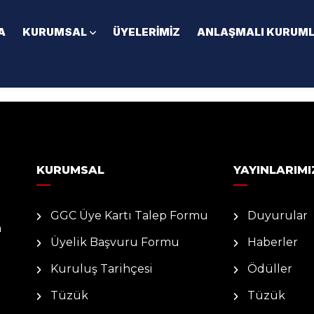
A
KURUMSAL
ÜYELERIMIZ
ANLAŞMALI KURUM
KURUMSAL
YAYINLARIMI
GGC Üye Kartı Talep Formu
Duyurular
n
Üyelik Başvuru Formu
Haberler
Kuruluş Tarihçesi
Ödüller
Tüzük
Tüzük