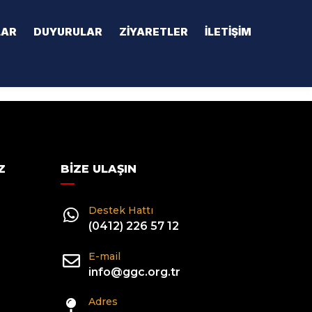
LAR
DUYURULAR
ZIYARETLER
İLETIŞIM
Z
BIZE ULAŞIN
Destek Hattı
(0412) 226 57 12
E-mail
info@ggc.org.tr
Adres