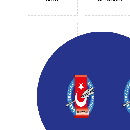
GÖZLÜ
HATİPOĞLU