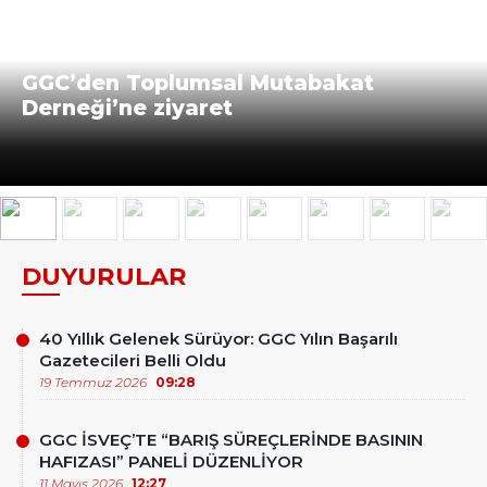
GGC’den Toplumsal Mutabakat
Derneği’ne ziyaret
DUYURULAR
40 Yıllık Gelenek Sürüyor: GGC Yılın Başarılı
Gazetecileri Belli Oldu
19 Temmuz 2026
09:28
GGC İSVEÇ’TE “BARIŞ SÜREÇLERİNDE BASININ
HAFIZASI” PANELİ DÜZENLİYOR
11 Mayıs 2026
12:27