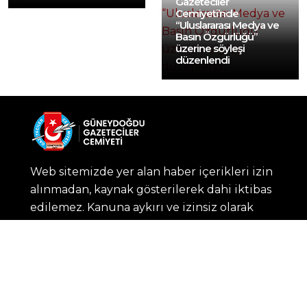
Gazeteciler
Cemiyeti’nde
“Uluslararası Medya ve
Basın Özgürlüğü”
üzerine söyleşi
düzenlendi
Web sitemizde yer alan haber içerikleri izin
alınmadan, kaynak gösterilerek dahi iktibas
edilemez. Kanuna aykırı ve izinsiz olarak
kopyalanamaz, başka yerde yayınlanamaz.
KURUMSAL
GGC Üye Kartı Talep Formu