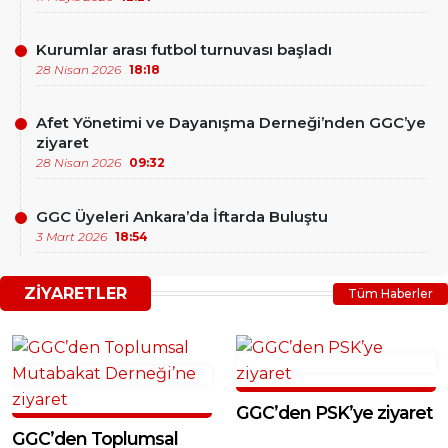
Kurumlar arası futbol turnuvası başladı
28 Nisan 2026
18:18
Afet Yönetimi ve Dayanışma Derneği’nden GGC’ye
ziyaret
28 Nisan 2026
09:32
GGC Üyeleri Ankara’da İftarda Buluştu
3 Mart 2026
18:54
ZIYARETLER
Tüm Haberler
GGC’den PSK’ye ziyaret
GGC’den Toplumsal