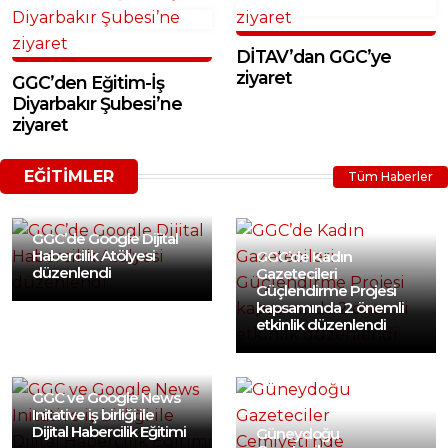
DİTAV’dan GGC’ye
ziyaret
GGC’den Eğitim-İş
Diyarbakır Şubesi’ne
ziyaret
EĞİTİMLER
Tüm Haberler
GGC’de Google Dijital
Habercilik Atölyesi
GGC’de Kadın
düzenlendi
Gazetecileri
Güçlendirme Projesi
kapsamında 2 önemli
etkinlik düzenlendi
GGC ve Google News
Initative iş birliği ile
Dijital Habercilik Eğitimi
Güneydoğu