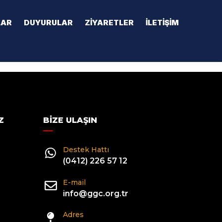
LAR
DUYURULAR
ZIYARETLER
İLETIŞIM
Z
BIZE ULAŞIN
Destek Hattı
(0412) 226 57 12
E-mail
info@ggc.org.tr
Adres