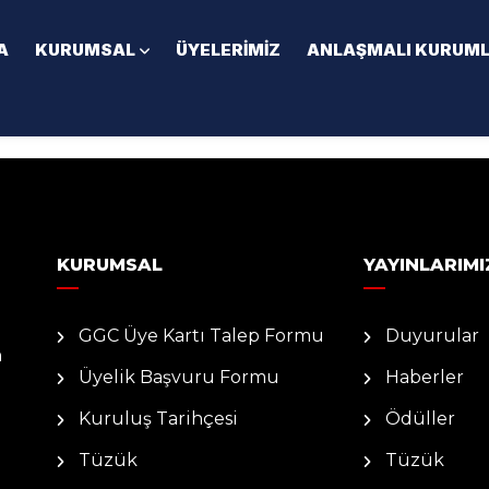
A
KURUMSAL
ÜYELERIMIZ
ANLAŞMALI KURUM
KURUMSAL
YAYINLARIMI
GGC Üye Kartı Talep Formu
Duyurular
n
Üyelik Başvuru Formu
Haberler
Kuruluş Tarihçesi
Ödüller
Tüzük
Tüzük