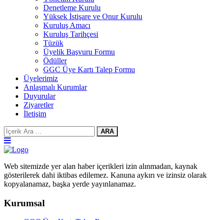
Denetleme Kurulu
Yüksek İstişare ve Onur Kurulu
Kuruluş Amacı
Kuruluş Tarihçesi
Tüzük
Üyelik Başvuru Formu
Ödüller
GGC Üye Kartı Talep Formu
Üyelerimiz
Anlaşmalı Kurumlar
Duyurular
Ziyaretler
İletişim
ARA
Web sitemizde yer alan haber içerikleri izin alınmadan, kaynak
gösterilerek dahi iktibas edilemez. Kanuna aykırı ve izinsiz olarak
kopyalanamaz, başka yerde yayınlanamaz.
Kurumsal