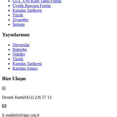
GGC Üye Kartı Talep Formu
Üyelik Başvuru Formu
Kuruluş Tarihçesi
Tüzük
Ziyaretler
İletişim
Yayınlarımız
Duyurular
Haberler
Ödüller
Tüzük
Kuruluş Tarihçesi
Kuruluş Amacı
Bize Ulaşın
Destek Hattı
(0412) 226 57 12
E-mail
info@ggc.org.tr