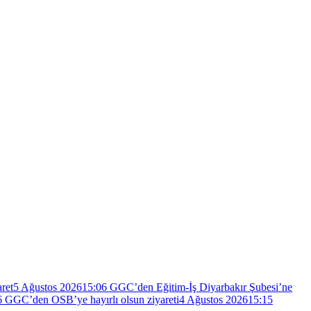
ret
5 Ağustos 2026
15:06
GGC’den Eğitim-İş Diyarbakır Şubesi’ne
6
GGC’den OSB’ye hayırlı olsun ziyareti
4 Ağustos 2026
15:15