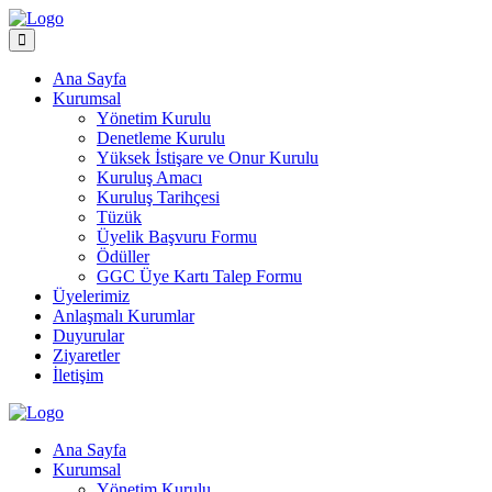
Ana Sayfa
Kurumsal
Yönetim Kurulu
Denetleme Kurulu
Yüksek İstişare ve Onur Kurulu
Kuruluş Amacı
Kuruluş Tarihçesi
Tüzük
Üyelik Başvuru Formu
Ödüller
GGC Üye Kartı Talep Formu
Üyelerimiz
Anlaşmalı Kurumlar
Duyurular
Ziyaretler
İletişim
Ana Sayfa
Kurumsal
Yönetim Kurulu