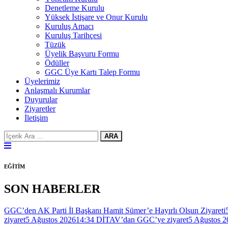
Denetleme Kurulu
Yüksek İstişare ve Onur Kurulu
Kuruluş Amacı
Kuruluş Tarihçesi
Tüzük
Üyelik Başvuru Formu
Ödüller
GGC Üye Kartı Talep Formu
Üyelerimiz
Anlaşmalı Kurumlar
Duyurular
Ziyaretler
İletişim
ARA
EĞİTİM
SON HABERLER
GGC’den AK Parti İl Başkanı Hamit Sümer’e Hayırlı Olsun Ziyareti
ziyaret
5 Ağustos 2026
14:34
DİTAV’dan GGC’ye ziyaret
5 Ağustos 2