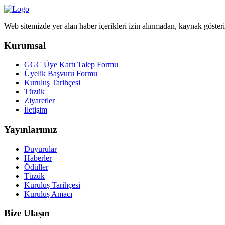
Web sitemizde yer alan haber içerikleri izin alınmadan, kaynak göster
Kurumsal
GGC Üye Kartı Talep Formu
Üyelik Başvuru Formu
Kuruluş Tarihçesi
Tüzük
Ziyaretler
İletişim
Yayınlarımız
Duyurular
Haberler
Ödüller
Tüzük
Kuruluş Tarihçesi
Kuruluş Amacı
Bize Ulaşın