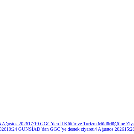
5 Ağustos 2026
17:19
GGC’den İl Kültür ve Turizm Müdürlüğü’ne Ziya
026
10:24
GÜNSİAD’dan GGC’ye destek ziyareti
4 Ağustos 2026
15:2