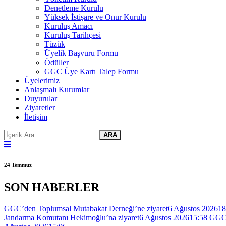
Denetleme Kurulu
Yüksek İstişare ve Onur Kurulu
Kuruluş Amacı
Kuruluş Tarihçesi
Tüzük
Üyelik Başvuru Formu
Ödüller
GGC Üye Kartı Talep Formu
Üyelerimiz
Anlaşmalı Kurumlar
Duyurular
Ziyaretler
İletişim
ARA
24 Temmuz
SON HABERLER
GGC’den Toplumsal Mutabakat Derneği’ne ziyaret
6 Ağustos 2026
18
Jandarma Komutanı Hekimoğlu’na ziyaret
6 Ağustos 2026
15:58
GGC’