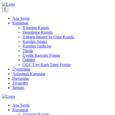
Ana Sayfa
Kurumsal
Yönetim Kurulu
Denetleme Kurulu
Yüksek İstişare ve Onur Kurulu
Kuruluş Amacı
Kuruluş Tarihçesi
Tüzük
Üyelik Başvuru Formu
Ödüller
GGC Üye Kartı Talep Formu
Üyelerimiz
Anlaşmalı Kurumlar
Duyurular
Ziyaretler
İletişim
Ana Sayfa
Kurumsal
Yönetim Kurulu