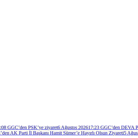
:08
GGC’den PSK’ye ziyaret
6 Ağustos 2026
17:23
GGC’den DEVA Part
den AK Parti İl Başkanı Hamit Sümer’e Hayırlı Olsun Ziyareti
5 Ağus