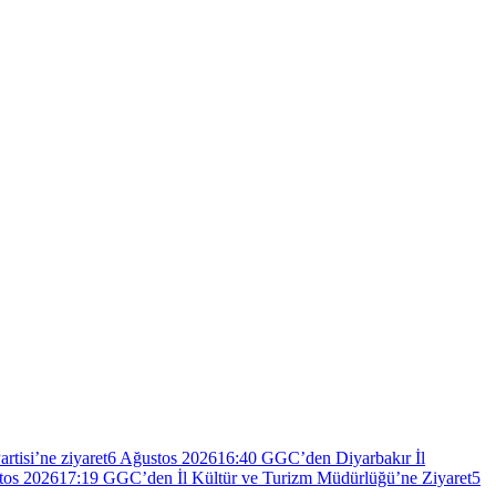
isi’ne ziyaret
6 Ağustos 2026
16:40
GGC’den Diyarbakır İl
tos 2026
17:19
GGC’den İl Kültür ve Turizm Müdürlüğü’ne Ziyaret
5