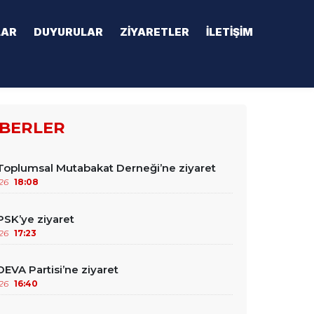
LAR
DUYURULAR
ZIYARETLER
İLETIŞIM
BERLER
oplumsal Mutabakat Derneği’ne ziyaret
26
18:08
SK’ye ziyaret
26
17:23
EVA Partisi’ne ziyaret
26
16:40