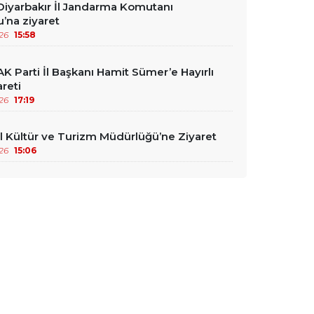
iyarbakır İl Jandarma Komutanı
’na ziyaret
26
15:58
K Parti İl Başkanı Hamit Sümer’e Hayırlı
reti
26
17:19
l Kültür ve Turizm Müdürlüğü’ne Ziyaret
26
15:06