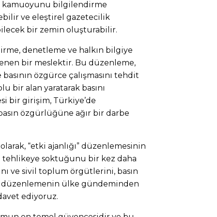
erin kamuoyunu bilgilendirme
bilir ve eleştirel gazetecilik
ilecek bir zemin oluşturabilir.
irme, denetleme ve halkın bilgiye
lenen bir meslektir. Bu düzenleme,
e basının özgürce çalışmasını tehdit
lu bir alan yaratarak basını
i bir girişim, Türkiye’de
basın özgürlüğüne ağır bir darbe
arak, “etki ajanlığı” düzenlemesinin
 tehlikeye soktuğunu bir kez daha
ı ve sivil toplum örgütlerini, basın
u düzenlemenin ülke gündeminden
davet ediyoruz.
umun en temel güvencesidir ve bu