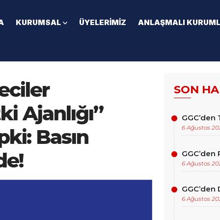
A
KURUMSAL
ÜYELERIMIZ
ANLAŞMALI KURUM
ciler
SON HA
i Ajanlığı”
GGC’den T
6 Ağustos 20
ki: Basın
de!
GGC’den P
6 Ağustos 20
GGC’den D
6 Ağustos 20