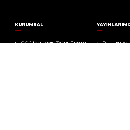
KURUMSAL
YAYINLARIMI
GGC Üye Kartı Talep Formu
Duyurular
n
Üyelik Başvuru Formu
Haberler
Kuruluş Tarihçesi
Ödüller
Tüzük
Tüzük
Ziyaretler
Kuruluş Tar
İletişim
Kuruluş Am