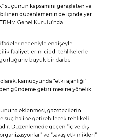
k” suçunun kapsamını genişleten ve
k bilinen düzenlemenin de içinde yer
ün TBMM Genel Kurulu’nda
ifadeler nedeniyle endişeyle
ik faaliyetlerini ciddi tehlikelerle
özgürlüğüne büyük bir darbe
larak, kamuoyunda “etki ajanlığı”
iden gündeme getirilmesine yönelik
anununa eklenmesi, gazetecilerin
le suç haline getirebilecek tehlikeli
adır. Düzenlemede geçen “iç ve dış
 organizasyonlar” ve “savaş etkinlikleri”