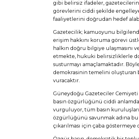
gibi belirsiz ifadeler, gazetecil
görevlerini ciddi şekilde engelleye
faaliyetlerini doğrudan hedef alab
Gazetecilik; kamuoyunu bilgilend
erişim hakkını koruma görevi üst
halkın doğru bilgiye ulaşmasını v
etmekte, hukuki belirsizliklerle do
susturmayı amaçlamaktadır. Böyles
demokrasinin temelini oluşturan 
vuracaktır.
Güneydoğu Gazeteciler Cemiyeti ol
basın özgürlüğünü ciddi anlamda
vurguluyor, tüm basın kuruluşların
özgürlüğünü savunmak adına b
çıkarılması için çaba göstermeye 
Özgür basın, demokratik bir topl