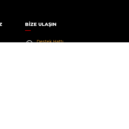
Z
BIZE ULAŞIN
Destek Hattı
(0412) 226 57 12
E-mail
info@ggc.org.tr
Adres
Şehitlik Mahallesi Mehmet
ihçesi
Akif Ersoy Caddesi
acı
Sümerpark İçi, 21100
Yenişehir/Diyarbakır