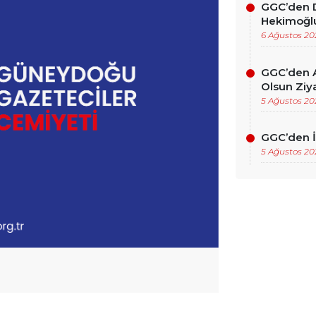
GGC’den D
Hekimoğlu
6 Ağustos 20
GGC’den A
Olsun Ziya
5 Ağustos 20
GGC’den İ
5 Ağustos 20