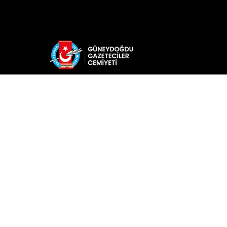
Web sitemizde yer alan haber içerikleri izi
alınmadan, kaynak gösterilerek dahi iktibas
edilemez. Kanuna aykırı ve izinsiz olarak
kopyalanamaz, başka yerde yayınlanamaz.