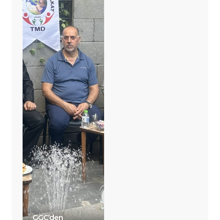
GGC’den