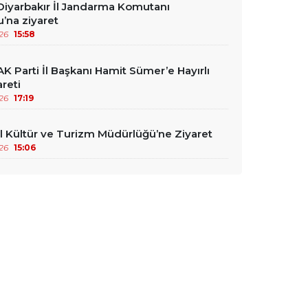
iyarbakır İl Jandarma Komutanı
’na ziyaret
26
15:58
K Parti İl Başkanı Hamit Sümer’e Hayırlı
reti
26
17:19
l Kültür ve Turizm Müdürlüğü’ne Ziyaret
26
15:06