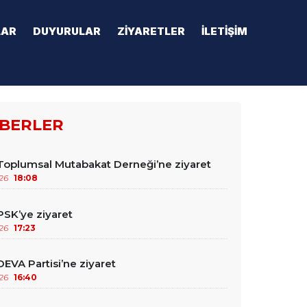
LAR
DUYURULAR
ZIYARETLER
İLETIŞIM
BERLER
oplumsal Mutabakat Derneği’ne ziyaret
26
18:08
SK’ye ziyaret
26
17:23
EVA Partisi’ne ziyaret
26
16:40