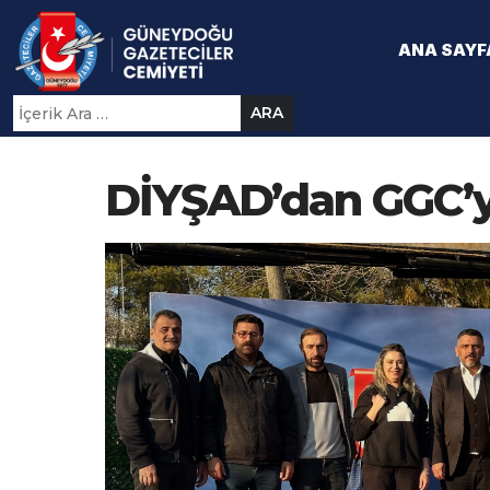
ANA SAYF
ARA
DİYŞAD’dan GGC’y