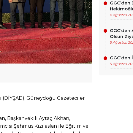
GGC’den D
Hekimoğlu
6 Ağustos 20
GGC’den A
Olsun Ziya
5 Ağustos 20
GGC’den İ
5 Ağustos 20
eği (DİYŞAD), Güneydoğu Gazeteciler
an, Başkanvekili Aytaç Akhan,
cısı Şehmus Kızılaslan ile Eğitim ve