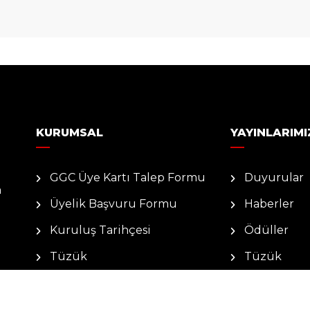
KURUMSAL
YAYINLARIMI
GGC Üye Kartı Talep Formu
Duyurular
n
Üyelik Başvuru Formu
Haberler
Kuruluş Tarihçesi
Ödüller
Tüzük
Tüzük
Ziyaretler
Kuruluş Tar
İletişim
Kuruluş Am