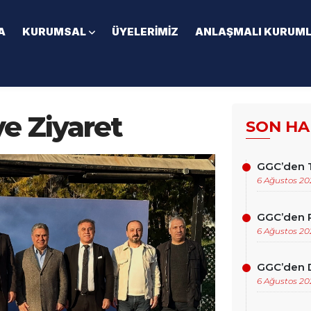
A
KURUMSAL
ÜYELERIMIZ
ANLAŞMALI KURUM
e Ziyaret
SON HA
GGC’den T
6 Ağustos 20
GGC’den P
6 Ağustos 20
GGC’den D
6 Ağustos 20