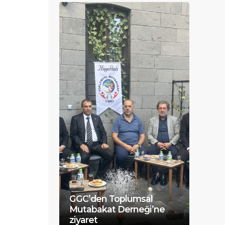
GGC’den Toplumsal
Mutabakat Derneği’ne
ziyaret