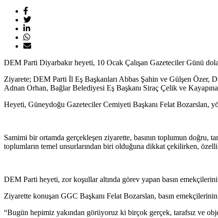
DEM Parti Diyarbakır heyeti, 10 Ocak Çalışan Gazeteciler Günü dola
Ziyarete; DEM Parti İl Eş Başkanları Abbas Şahin ve Gülşen Özer, D
Adnan Orhan, Bağlar Belediyesi Eş Başkanı Siraç Çelik ve Kayapınar
Heyeti, Güneydoğu Gazeteciler Cemiyeti Başkanı Felat Bozarslan, yöne
Samimi bir ortamda gerçekleşen ziyarette, basının toplumun doğru, tar
toplumların temel unsurlarından biri olduğuna dikkat çekilirken, özell
DEM Parti heyeti, zor koşullar altında görev yapan basın emekçilerin
Ziyarette konuşan GGC Başkanı Felat Bozarslan, basın emekçilerinin y
“Bugün hepimiz yakından görüyoruz ki birçok gerçek, tarafsız ve objek