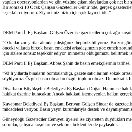
yapılan operasyonlardan ve gün yüzüne çıkan olaylardan çok net bir ş
Bir sonraki 10 Ocak Çalışan Gazeteciler Günü’nde, gerçek gazetecileri
teşekkür ediyorum. Ziyaretiniz bizim için çok kıymetlidir.”
DEM Parti İl Eş Başkanı Gülşen Özer ise gazetecilerin çok ağır koşulla
“O kadar zor şartlar altında çalıştığınızı hepimiz biliyoruz. Bu zor gö
önceki yıllarda birçok basın emekçisi arkadaşımızın göç etmek zorunda 
için sizlere sonsuz teşekkür ediyor, minnettar olduğumuzu belirtmek i
DEM Parti İl Eş Başkanı Abbas Şahin de basın emekçilerinin tarihsel 
“90’lı yıllarda binaların bombalandığı, gazete satıcılarının sokak ort
söylüyoruz: Özgür basın olmadan özgür toplum olmaz. Demokratik bir
Diyarbakır Büyükşehir Belediyesi Eş Başkanı Doğan Hatun ise hakikati
hakikat üzerine kuracaktır. Ancak hakikati istemeyenler, halkın gerçek
Kayapınar Belediyesi Eş Başkanı Berivan Gülşen Sincar da gazetecile
mücadelesi veriyor. Basın yayın kurumlarıyla destek ve dayanışmamız
Güneydoğu Gazeteciler Cemiyeti üyeleri ise ziyaretten duydukları memn
sorunlar, çalışma koşulları ve sektörel beklentiler de paylaşıldı.