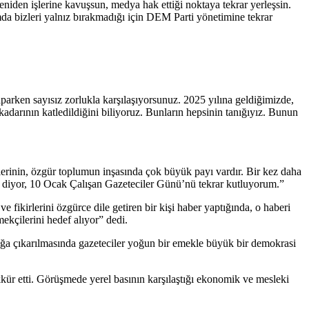
iden işlerine kavuşsun, medya hak ettiği noktaya tekrar yerleşsin.
mda bizleri yalnız bırakmadığı için DEM Parti yönetimine tekrar
yaparken sayısız zorlukla karşılaşıyorsunuz. 2025 yılına geldiğimizde,
adarının katledildiğini biliyoruz. Bunların hepsinin tanığıyız. Bunun
ilerinin, özgür toplumun inşasında çok büyük payı vardır. Bir kez daha
diyor, 10 Ocak Çalışan Gazeteciler Günü’nü tekrar kutluyorum.”
kirlerini özgürce dile getiren bir kişi haber yaptığında, o haberi
ekçilerini hedef alıyor” dedi.
ğa çıkarılmasında gazeteciler yoğun bir emekle büyük bir demokrasi
kkür etti. Görüşmede yerel basının karşılaştığı ekonomik ve mesleki