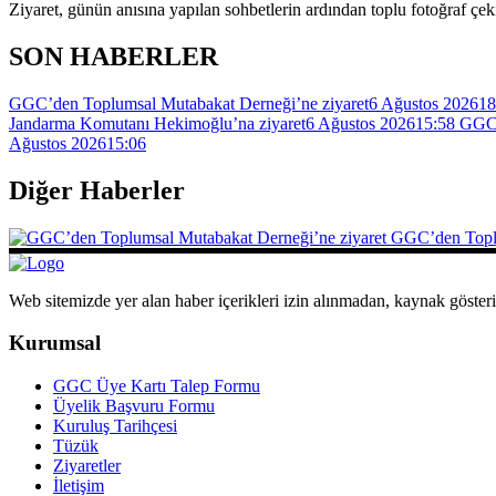
Ziyaret, günün anısına yapılan sohbetlerin ardından toplu fotoğraf çek
SON HABERLER
GGC’den Toplumsal Mutabakat Derneği’ne ziyaret
6 Ağustos 2026
18
Jandarma Komutanı Hekimoğlu’na ziyaret
6 Ağustos 2026
15:58
GGC’
Ağustos 2026
15:06
Diğer Haberler
GGC’den Toplu
Web sitemizde yer alan haber içerikleri izin alınmadan, kaynak göster
Kurumsal
GGC Üye Kartı Talep Formu
Üyelik Başvuru Formu
Kuruluş Tarihçesi
Tüzük
Ziyaretler
İletişim