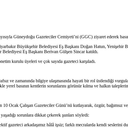
yısıyla Güneydoğu Gazeteciler Cemiyeti’ni (GGC) ziyaret ederek basın
iyarbakır Büyükşehir Belediyesi Eş Başkanı Doğan Hatun, Yenişehir B
 Belediyesi Eş Başkanı Berivan Gülşen Sincar katıldı.
tim kurulu üyeleri ve çok sayıda gazeteci karşıladı.
afsız ve zamanında bilgiye ulaşmasında hayati bir rol üstlendiği vurgu
ikle yerel basının kentlerin sorunlarını görünür kılma ve halkın talepler
in 10 Ocak Çalışan Gazeteciler Günü’nü kutlayarak, özgür, bağımsız ve
aşadığı sorunlara dikkat çekerek şunları söyledi:
tif gazeteci arkadaşımız hâlâ işsiz; farklı mecralarda kendi seslerini