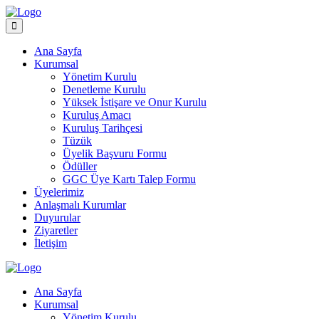
Ana Sayfa
Kurumsal
Yönetim Kurulu
Denetleme Kurulu
Yüksek İstişare ve Onur Kurulu
Kuruluş Amacı
Kuruluş Tarihçesi
Tüzük
Üyelik Başvuru Formu
Ödüller
GGC Üye Kartı Talep Formu
Üyelerimiz
Anlaşmalı Kurumlar
Duyurular
Ziyaretler
İletişim
Ana Sayfa
Kurumsal
Yönetim Kurulu