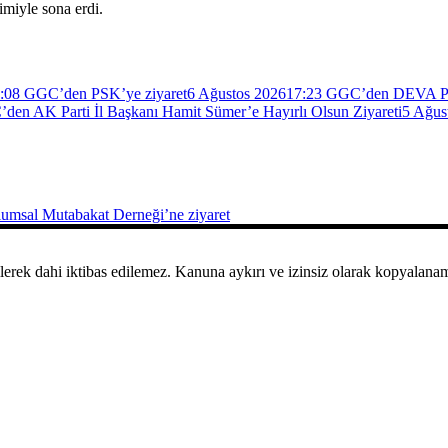
imiyle sona erdi.
:08
GGC’den PSK’ye ziyaret
6 Ağustos 2026
17:23
GGC’den DEVA Part
den AK Parti İl Başkanı Hamit Sümer’e Hayırlı Olsun Ziyareti
5 Ağus
msal Mutabakat Derneği’ne ziyaret
ilerek dahi iktibas edilemez. Kanuna aykırı ve izinsiz olarak kopyalan