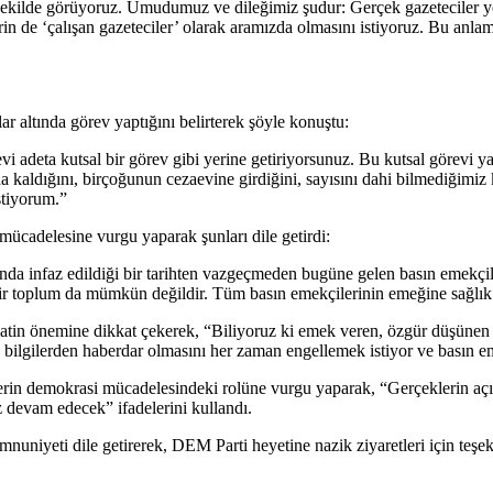
ekilde görüyoruz. Umudumuz ve dileğimiz şudur: Gerçek gazeteciler yen
n de ‘çalışan gazeteciler’ olarak aramızda olmasını istiyoruz. Bu anla
r altında görev yaptığını belirterek şöyle konuştu:
revi adeta kutsal bir görev gibi yerine getiriyorsunuz. Bu kutsal görevi 
kaldığını, birçoğunun cezaevine girdiğini, sayısını dahi bilmediğimiz k
stiyorum.”
mücadelesine vurgu yaparak şunları dile getirdi:
asında infaz edildiği bir tarihten vazgeçmeden bugüne gelen basın emekç
 toplum da mümkün değildir. Tüm basın emekçilerinin emeğine sağlık 
n önemine dikkat çekerek, “Biliyoruz ki emek veren, özgür düşünen ve fi
 bilgilerden haberdar olmasını her zaman engellemek istiyor ve basın em
rin demokrasi mücadelesindeki rolüne vurgu yaparak, “Gerçeklerin açı
 devam edecek” ifadelerini kullandı.
uniyeti dile getirerek, DEM Parti heyetine nazik ziyaretleri için teşe