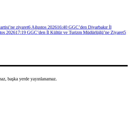
isi’ne ziyaret
6 Ağustos 2026
16:40
GGC’den Diyarbakır İl
tos 2026
17:19
GGC’den İl Kültür ve Turizm Müdürlüğü’ne Ziyaret
5
amaz, başka yerde yayınlanamaz.