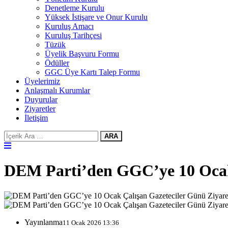
Denetleme Kurulu
Yüksek İstişare ve Onur Kurulu
Kuruluş Amacı
Kuruluş Tarihçesi
Tüzük
Üyelik Başvuru Formu
Ödüller
GGC Üye Kartı Talep Formu
Üyelerimiz
Anlaşmalı Kurumlar
Duyurular
Ziyaretler
İletişim
ARA
DEM Parti’den GGC’ye 10 Ocak 
Yayınlanma
11 Ocak 2026 13:36