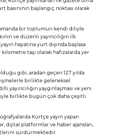
ete, Kürtçe yayımlanan ilk gazete olma
ürt basınının başlangıç noktası olarak
zamanda bir toplumun kendi diliyle
kının ve düzenli yayıncılığın ilk
 yayın hayatına yurt dışında başlasa
 kilometre taşı olarak hafızalarda yer
olduğu gibi, aradan geçen 127 yılda
lişmelerle birlikte geleneksel
 dilli yayıncılığın yaygınlaşması ve yeni
yle birlikte bugün çok daha çeşitli
coğrafyalarda Kürtçe yayın yapan
r, dijital platformlar ve haber ajansları,
etlerini sürdürmektedir.