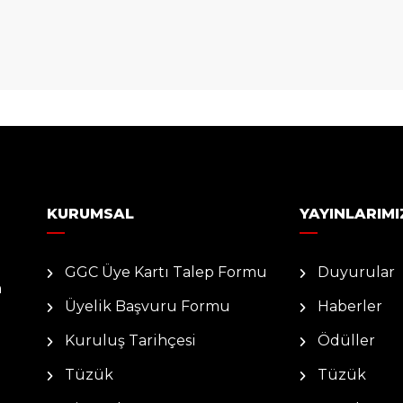
KURUMSAL
YAYINLARIMI
GGC Üye Kartı Talep Formu
Duyurular
n
Üyelik Başvuru Formu
Haberler
Kuruluş Tarihçesi
Ödüller
Tüzük
Tüzük