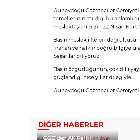
Güneydoğu Gazeteciler Cemiyeti o
temellerinin atıldığı bu anlamlı 
meslektaşlarımızın 22 Nisan Kürt
Basın meslek ilkeleri doğrultus
inanan ve halkın doğru bilgiye ul
başarılar diliyoruz.
Basın özgürlüğünün, çok dilli yay
güçlendiği nice yıllar dileğiyle…
Güneydoğu Gazeteciler Cemiyeti
DIĞER HABERLER
GGC’den AK Parti İl