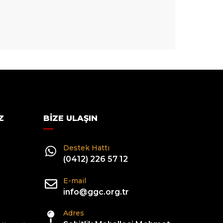
Z
BIZE ULAŞIN
Destek Hattı
(0412) 226 57 12
E-mail
info@ggc.org.tr
Adres