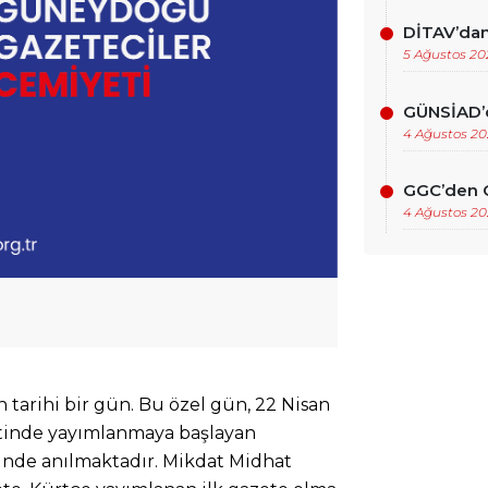
DİTAV’dan
5 Ağustos 20
GÜNSİAD’d
4 Ağustos 20
GGC’den OS
4 Ağustos 20
 tarihi bir gün. Bu özel gün, 22 Nisan
ntinde yayımlanmaya başlayan
nde anılmaktadır. Mikdat Midhat