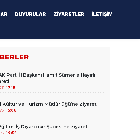
LAR
DUYURULAR
ZIYARETLER
İLETIŞIM
BERLER
K Parti İl Başkanı Hamit Sümer’e Hayırlı
reti
26
17:19
l Kültür ve Turizm Müdürlüğü’ne Ziyaret
26
15:06
itim-İş Diyarbakır Şubesi’ne ziyaret
26
14:34