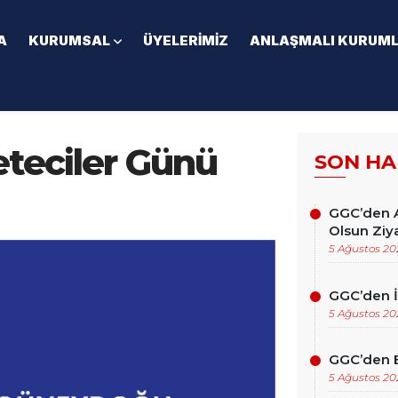
A
KURUMSAL
ÜYELERIMIZ
ANLAŞMALI KURUM
eteciler Günü
SON HA
GGC’den A
Olsun Ziya
5 Ağustos 20
GGC’den İ
5 Ağustos 20
GGC’den Eğ
5 Ağustos 20